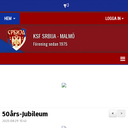
HEM
LOGGA IN
KSF SRBIJA - MALMÖ
Förening sedan 1975
HEM
OM KLUBBEN
NYHETER
KALENDER
50års-Jubileum
<
>
DOKUMENT
2025-08-29 15:43