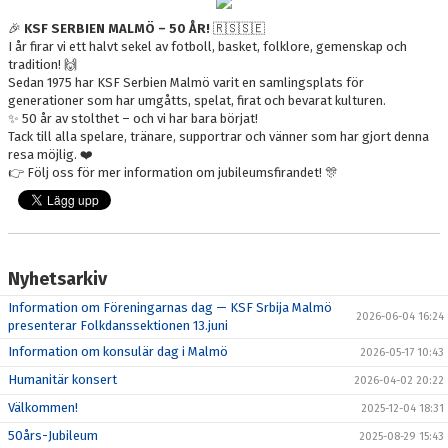
KONTAKT
🎉
KSF SERBIEN MALMÖ – 50 ÅR!
🇷🇸🇸🇪
I år firar vi ett halvt sekel av fotboll, basket, folklore, gemenskap och
tradition! 🙌
Sedan 1975 har KSF Serbien Malmö varit en samlingsplats för
generationer som har umgåtts, spelat, firat och bevarat kulturen.
✨ 50 år av stolthet – och vi har bara börjat!
Tack till alla spelare, tränare, supportrar och vänner som har gjort denna
resa möjlig. ❤️
👉 Följ oss för mer information om jubileumsfirandet! 🎊
Nyhetsarkiv
Information om Föreningarnas dag — KSF Srbija Malmö
2026-06-04 16:24
presenterar Folkdanssektionen 13.juni
Information om konsulär dag i Malmö
2026-05-17 10:43
Humanitär konsert
2026-04-02 20:22
Välkommen!
2025-12-04 18:31
50års-Jubileum
2025-08-29 15:43