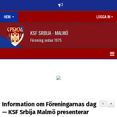
HEM
LOGGA IN
KSF SRBIJA - MALMÖ
Förening sedan 1975
HEM
OM KLUBBEN
NYHETER
KALENDER
Information om Föreningarnas dag
<
>
DOKUMENT
— KSF Srbija Malmö presenterar