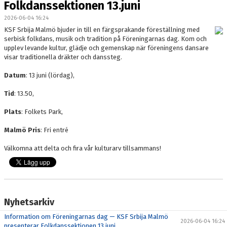
Folkdanssektionen 13.juni
KONTAKT
2026-06-04 16:24
KSF Srbija Malmö bjuder in till en färgsprakande föreställning med
serbisk folkdans, musik och tradition på Föreningarnas dag. Kom och
upplev levande kultur, glädje och gemenskap när föreningens dansare
visar traditionella dräkter och danssteg.
Datum
: 13 juni (lördag),
Tid
: 13.50,
Plats
: Folkets Park,
Malmö Pris
: Fri entré
Välkomna att delta och fira vår kulturarv tillsammans!
Nyhetsarkiv
Information om Föreningarnas dag — KSF Srbija Malmö
2026-06-04 16:24
presenterar Folkdanssektionen 13.juni