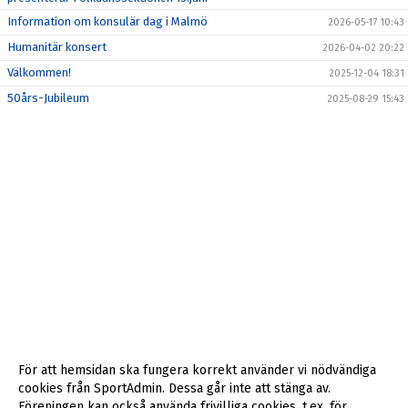
Information om konsulär dag i Malmö
2026-05-17 10:43
Humanitär konsert
2026-04-02 20:22
Välkommen!
2025-12-04 18:31
50års-Jubileum
2025-08-29 15:43
För att hemsidan ska fungera korrekt använder vi nödvändiga
cookies från SportAdmin. Dessa går inte att stänga av.
Föreningen kan också använda frivilliga cookies, t.ex. för