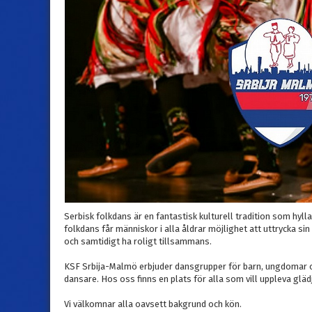
Serbisk folkdans är en fantastisk kulturell tradition som hyl
folkdans får människor i alla åldrar möjlighet att uttrycka sin
och samtidigt ha roligt tillsammans.
KSF Srbija-Malmö erbjuder dansgrupper för barn, ungdomar oc
dansare. Hos oss finns en plats för alla som vill uppleva g
Vi välkomnar alla oavsett bakgrund och kön.