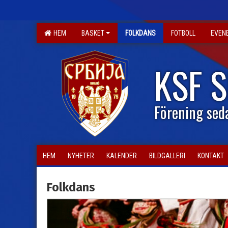
HEM
BASKET
FOLKDANS
FOTBOLL
EVEN
KSF 
Förening sed
HEM
NYHETER
KALENDER
BILDGALLERI
KONTAKT
Folkdans