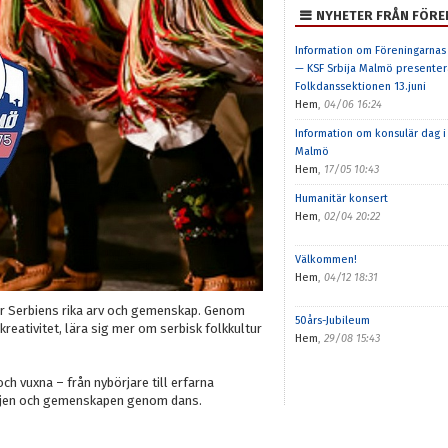
NYHETER FRÅN FÖRE
Information om Föreningarnas
— KSF Srbija Malmö presenter
Folkdanssektionen 13.juni
Hem
,
04/06 16:24
Information om konsulär dag i
Malmö
Hem
,
17/05 10:43
Humanitär konsert
Hem
,
02/04 20:22
Välkommen!
Hem
,
04/12 18:31
lar Serbiens rika arv och gemenskap. Genom
50års-Jubileum
 kreativitet, lära sig mer om serbisk folkkultur
Hem
,
29/08 15:43
h vuxna – från nybörjare till erfarna
lädjen och gemenskapen genom dans.