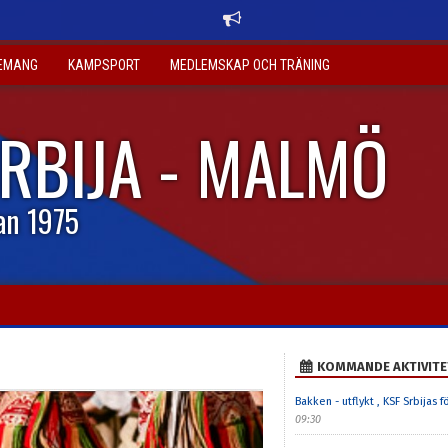
EMANG
KAMPSPORT
MEDLEMSKAP OCH TRÄNING
SRBIJA - MALMÖ
an 1975
KOMMANDE AKTIVITE
Bakken - utflykt , KSF Srbijas 
09:30