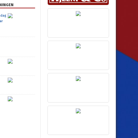
NINGEN
 dag
ar