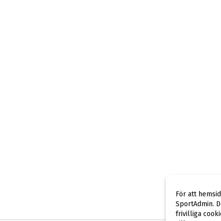
För att hemsi
SportAdmin. De
frivilliga cook