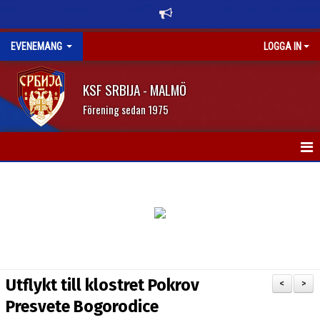
EVENEMANG
LOGGA IN
KSF SRBIJA - MALMÖ
Förening sedan 1975
HEM
NYHETER
Utflykt till klostret Pokrov
<
>
Presvete Bogorodice