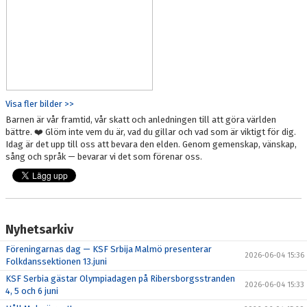
Visa fler bilder >>
Barnen är vår framtid, vår skatt och anledningen till att göra världen
bättre. ❤️ Glöm inte vem du är, vad du gillar och vad som är viktigt för dig.
Idag är det upp till oss att bevara den elden. Genom gemenskap, vänskap,
sång och språk — bevarar vi det som förenar oss.
Nyhetsarkiv
Föreningarnas dag — KSF Srbija Malmö presenterar
2026-06-04 15:36
Folkdanssektionen 13.juni
KSF Serbia gästar Olympiadagen på Ribersborgsstranden
2026-06-04 15:33
4, 5 och 6 juni