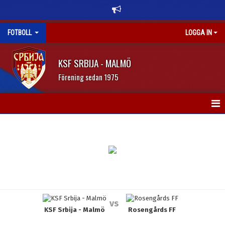
FOTBOLL
LOGGA IN
KSF SRBIJA - MALMÖ
Förening sedan 1975
HEM
NYHETER
KALENDER
TRUPPEN
vs
KSF Srbija - Malmö
Rosengårds FF
BILDGALLERI