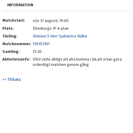
KONTAKT
INFORMATION
Matchstart:
sön 31 augusti, 15:00
Plats:
Ellenborgs IP A-plan
Tävling:
Division 5 Herr Sydvästra Skåne
Matchnummer:
130153101
Samling:
13:30
Aktivitetsinfo:
OBS! Jätte viktigt att alla komma i tid,att vi kan göra
ordentligt matchen genom gång.
<< Tillbaka