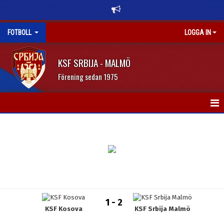
FOTBOLL
LOGGA IN
KSF SRBIJA - MALMÖ
Förening sedan 1975
HEM
NYHETER
KALENDER
TRUPPEN
1 - 2
KSF Kosova
KSF Srbija Malmö
BILDGALLERI